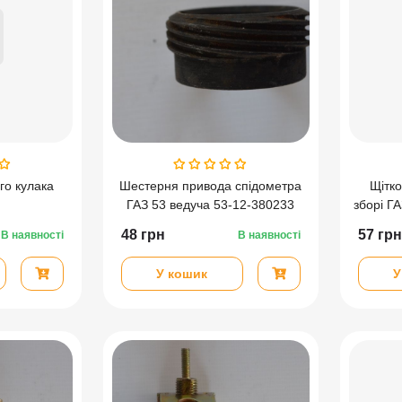
го кулака
Шестерня привода спідометра
Щітко
ГАЗ 53 ведуча 53-12-380233
зборі Г
48
грн
57
грн
В наявності
В наявності
У кошик
У