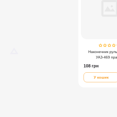
Наконечник руль
УАЗ-469 пр
108
грн
У кошик