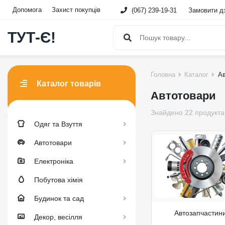
Допомога
Захист покупців
(067) 239-19-31
Замовити дз
ТУТ-Є!
Головна
Каталог
Ав
Каталог товарів
Автотовари
Знайдено 22 продукта
Одяг та Взуття
Автотовари
Електроніка
Побутова хімія
Будинок та сад
Автозапчастин
Декор, весілля