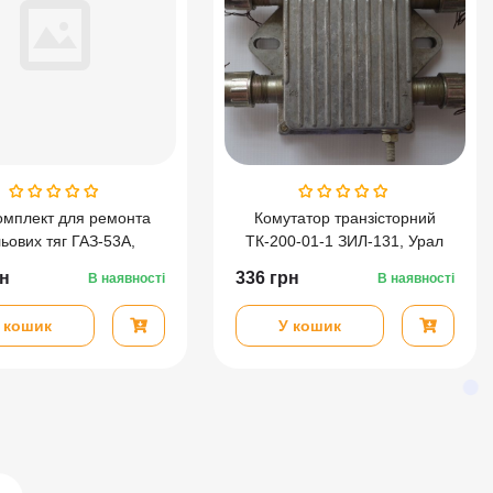
омплект для ремонта
Комутатор транзісторний
ьових тяг ГАЗ-53А,
ТК-200-01-1 ЗИЛ-131, Урал
08,ГАЗ-3309, ГАЗ-4301
н
336
грн
В наявності
В наявності
 кошик
У кошик