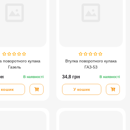
а поворотного кулака
Втулка поворотного кулака
Газель
ГАЗ-53
рн
34,8
грн
В наявності
В наявності
 кошик
У кошик