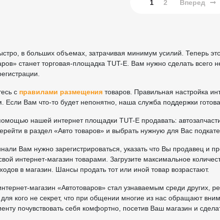
1
2
Вперед
ыстро, в больших объемах, затрачивая минимум усилий. Теперь э
аров» станет торговая-площадка TUT-E. Вам нужно сделать всего 
егистрации.
тесь с
правилами размещения
товаров. Правильная настройка ин
. Если Вам что-то будет непонятно, наша служба поддержки готова 
помощью нашей интернет площадки TUT-E продавать: автозапчасти,
рейти в раздел «Авто товаров» и выбрать нужную для Вас подкат
нали Вам нужно зарегистрироваться, указать что Вы продавец и 
свой интернет-магазин товарами. Загрузите максимальное количес
ходов в магазин. Шансы продать тот или иной товар возрастают.
интернет-магазин «Автотоваров» стал узнаваемым среди других, р
е для кого не секрет, что при общении многие из нас обращают вни
енту почувствовать себя комфортно, посетив Ваш магазин и сделат