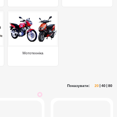
Мототехніка
Показувати:
20
40
80