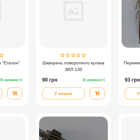
 "Еталон"
Шкворень поворотного кулака
Перемик
ЗИЛ-130
ГАЗ-31
90
грн
93
грн
В наявності
В наявності
У кошик
У