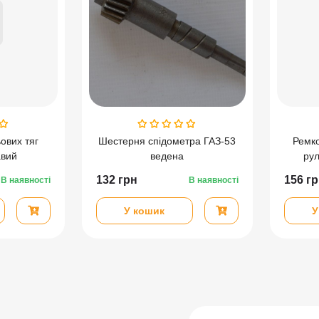
ових тяг
Шестерня спідометра ГАЗ-53
Ремк
авий
ведена
рул
ГАЗ-33
132
грн
156
гр
В наявності
В наявності
У кошик
У