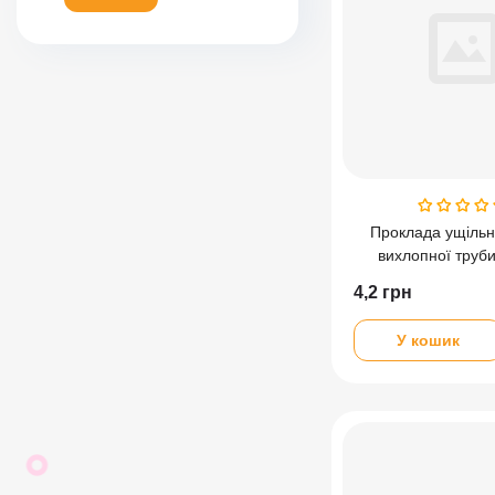
Проклада ущіль
вихлопної труби
4,2
грн
У кошик