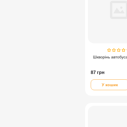
Шкворінь автобуса
87
грн
У кошик