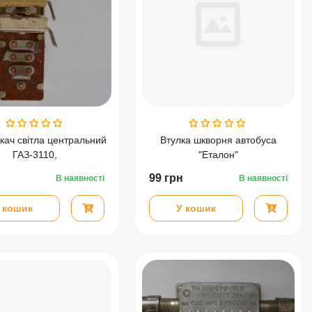
ач світла центральний
Втулка шкворня автобуса
ГАЗ-3110,
"Еталон"
02,ГАЗ-2410,ГАЗ-3320
99
грн
В наявності
В наявності
 кошик
У кошик