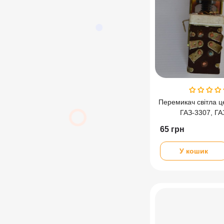
Перемикач світла 
ГАЗ-3307, Г
65
грн
У кошик