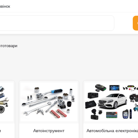
вінок
тотовари
и
Автоінструмент
Автомобільна електронік