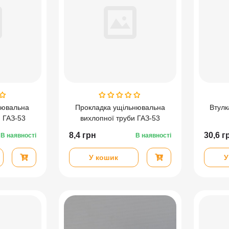
нювальна
Прокладка ущільнювальна
Втулк
 ГАЗ-53
вихлопної труби ГАЗ-53
8,4
грн
30,6
г
В наявності
В наявності
У кошик
У