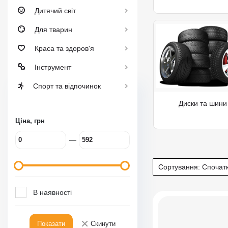
Дитячий світ
Для тварин
Краса та здоров'я
Інструмент
Спорт та відпочинок
Диски та шини
Ціна, грн
—
Сортування:
Спочатк
В наявності
×
Показати
Скинути